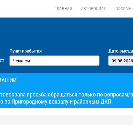
ГЛАВНАЯ
АВТОВОКЗАЛ
ПАССАЖ
Пункт прибытия
Дата выезд
УВАШИИ
товокзала просьба обращаться только по вопросам/
ю по Пригородному вокзалу и районным ДКП.