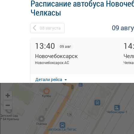
Расписание автобуса Новочеб
Челкасы
09 авг
08
августа
13:40
14
09 авг
Новочебоксарск
Чел
Новочебоксарск АС
Челка
Детали рейса
16:00
16
20 мин в пути
09 авг
Новочебоксарск
Чел
Новочебоксарск АС
Челка
Детали рейса