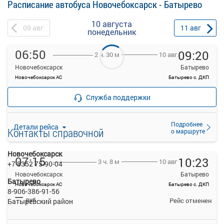
Расписание автобуса Новочебоксарск - Батырево
10 августа
09
авг
11
авг
понедельник
06:50
09:20
10 авг
2 ч. 30 м
Новочебоксарск
Батырево
Новочебоксарск АС
Батырево с. ДКП
—
Продажа билетов
руб.
Служба поддержки
прекращена
Подробнее
Детали рейса
Контакты справочной
о маршруте
Новочебоксарск
07:15
10:23
10 авг
3 ч. 8 м
+7 8352 75-90-04
Новочебоксарск
Батырево
Батырево
Новочебоксарск АС
Батырево с. ДКП
8-906-386-91-56
—
руб.
Рейс отменен
Батыревский район