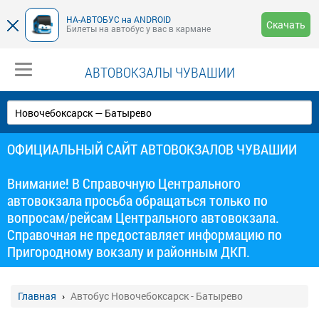
НА-АВТОБУС на ANDROID
Скачать
Билеты на автобус у вас в кармане
АВТОВОКЗАЛЫ ЧУВАШИИ
ОФИЦИАЛЬНЫЙ САЙТ АВТОВОКЗАЛОВ ЧУВАШИИ
Внимание! В Справочную Центрального
автовокзала просьба обращаться только по
вопросам/рейсам Центрального автовокзала.
Справочная не предоставляет информацию по
Пригородному вокзалу и районным ДКП.
Главная
Автобус Новочебоксарск - Батырево