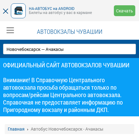
НА-АВТОБУС на ANDROID
Скачать
Билеты на автобус у вас в кармане
АВТОВОКЗАЛЫ ЧУВАШИИ
ОФИЦИАЛЬНЫЙ САЙТ АВТОВОКЗАЛОВ ЧУВАШИИ
Внимание! В Справочную Центрального
автовокзала просьба обращаться только по
вопросам/рейсам Центрального автовокзала.
Справочная не предоставляет информацию по
Пригородному вокзалу и районным ДКП.
Главная
Автобус Новочебоксарск - Ачакасы