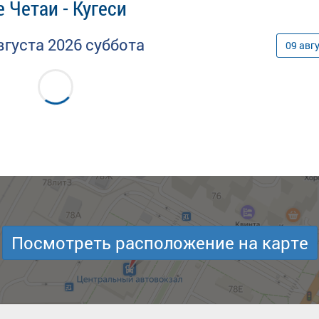
 Четаи - Кугеси
вгуста
2026
суббота
09
авг
Посмотреть расположение на карте