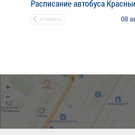
Расписание автобуса Красные
08 а
07
августа