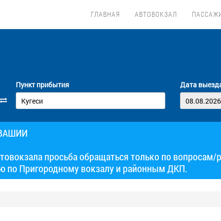
ГЛАВНАЯ
АВТОВОКЗАЛ
ПАССАЖ
Пункт прибытия
Дата выезд
УВАШИИ
товокзала просьба обращаться только по вопросам/
ю по Пригородному вокзалу и районным ДКП.