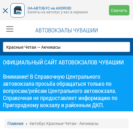
НА-АВТОБУС на ANDROID
Скачать
Билеты на автобус у вас в кармане
АВТОВОКЗАЛЫ ЧУВАШИИ
ОФИЦИАЛЬНЫЙ САЙТ АВТОВОКЗАЛОВ ЧУВАШИИ
Внимание! В Справочную Центрального
автовокзала просьба обращаться только по
вопросам/рейсам Центрального автовокзала.
Справочная не предоставляет информацию по
Пригородному вокзалу и районным ДКП.
Главная
Автобус Красные Четаи - Акчикасы