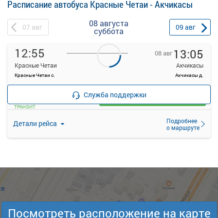
Расписание автобуса Красные Четаи - Акчикасы
08 августа
07
авг
09
авг
суббота
12:55
13:05
08 авг
Красные Четаи
Акчикасы
Красные Четаи с.
Акчикасы д.
—
руб.
Служба поддержки
Загрузить цену
ТРАНЗИТ
Подробнее
Детали рейса
о маршруте
Посмотреть расположение на карте