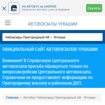
НА-АВТОБУС на ANDROID
Скачать
Билеты на автобус у вас в кармане
АВТОВОКЗАЛЫ ЧУВАШИИ
ОФИЦИАЛЬНЫЙ САЙТ АВТОВОКЗАЛОВ ЧУВАШИИ
Внимание! В Справочную Центрального
автовокзала просьба обращаться только по
вопросам/рейсам Центрального автовокзала.
Справочная не предоставляет информацию по
Пригородному вокзалу и районным ДКП.
Главная
Автобус Чебоксары Пригородный АВ - Тетюши