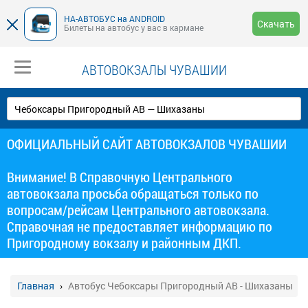
НА-АВТОБУС на ANDROID
Скачать
Билеты на автобус у вас в кармане
АВТОВОКЗАЛЫ ЧУВАШИИ
ОФИЦИАЛЬНЫЙ САЙТ АВТОВОКЗАЛОВ ЧУВАШИИ
Внимание! В Справочную Центрального
автовокзала просьба обращаться только по
вопросам/рейсам Центрального автовокзала.
Справочная не предоставляет информацию по
Пригородному вокзалу и районным ДКП.
Главная
Автобус Чебоксары Пригородный АВ - Шихазаны