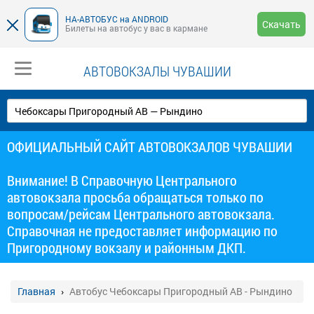
НА-АВТОБУС на ANDROID
Скачать
Билеты на автобус у вас в кармане
АВТОВОКЗАЛЫ ЧУВАШИИ
ОФИЦИАЛЬНЫЙ САЙТ АВТОВОКЗАЛОВ ЧУВАШИИ
Внимание! В Справочную Центрального
автовокзала просьба обращаться только по
вопросам/рейсам Центрального автовокзала.
Справочная не предоставляет информацию по
Пригородному вокзалу и районным ДКП.
Главная
Автобус Чебоксары Пригородный АВ - Рындино