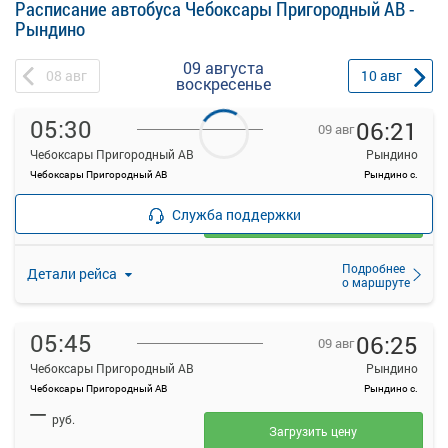
Расписание автобуса Чебоксары Пригородный АВ -
Рындино
09 августа
08
авг
10
авг
воскресенье
05:30
06:21
09 авг
Чебоксары Пригородный АВ
Рындино
Чебоксары Пригородный АВ
Рындино с.
—
руб.
Служба поддержки
Загрузить цену
Подробнее
Детали рейса
о маршруте
05:45
06:25
09 авг
Чебоксары Пригородный АВ
Рындино
Чебоксары Пригородный АВ
Рындино с.
—
руб.
Загрузить цену