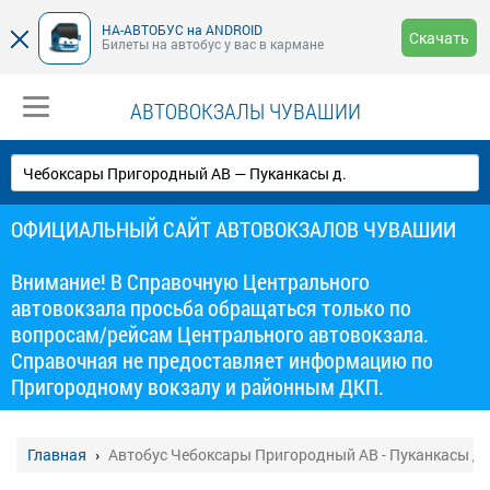
НА-АВТОБУС на ANDROID
Скачать
Билеты на автобус у вас в кармане
АВТОВОКЗАЛЫ ЧУВАШИИ
ОФИЦИАЛЬНЫЙ САЙТ АВТОВОКЗАЛОВ ЧУВАШИИ
Внимание! В Справочную Центрального
автовокзала просьба обращаться только по
вопросам/рейсам Центрального автовокзала.
Справочная не предоставляет информацию по
Пригородному вокзалу и районным ДКП.
Главная
Автобус Чебоксары Пригородный АВ - Пуканкасы д.