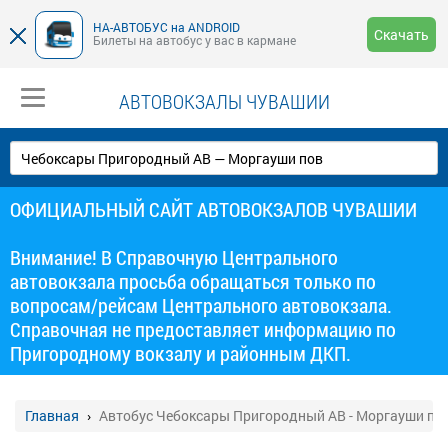
НА-АВТОБУС на ANDROID
Скачать
Билеты на автобус у вас в кармане
АВТОВОКЗАЛЫ ЧУВАШИИ
ОФИЦИАЛЬНЫЙ САЙТ АВТОВОКЗАЛОВ ЧУВАШИИ
Внимание! В Справочную Центрального
автовокзала просьба обращаться только по
вопросам/рейсам Центрального автовокзала.
Справочная не предоставляет информацию по
Пригородному вокзалу и районным ДКП.
Главная
Автобус Чебоксары Пригородный АВ - Моргауши по