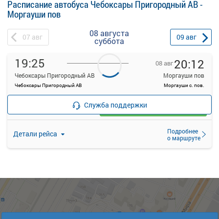
Расписание автобуса Чебоксары Пригородный АВ -
Моргауши пов
08 августа
07
авг
09
авг
суббота
19:25
20:12
08 авг
Чебоксары Пригородный АВ
Моргауши пов
Чебоксары Пригородный АВ
Моргауши с. пов.
—
руб.
Служба поддержки
Загрузить цену
Подробнее
Детали рейса
о маршруте