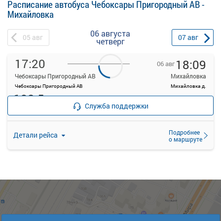
Расписание автобуса Чебоксары Пригородный АВ -
Михайловка
06 августа
05
авг
07
авг
четверг
17:20
18:09
06 авг
Чебоксары Пригородный АВ
Михайловка
Чебоксары Пригородный АВ
Михайловка д.
192.5
Продажа билетов
руб.
Служба поддержки
прекращена
Свободных мест больше 3-х
Подробнее
Детали рейса
о маршруте