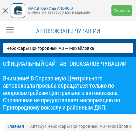
НА-АВТОБУС на ANDROID
Скачать
Билеты на автобус у вас в кармане
АВТОВОКЗАЛЫ ЧУВАШИИ
ОФИЦИАЛЬНЫЙ САЙТ АВТОВОКЗАЛОВ ЧУВАШИИ
Внимание! В Справочную Центрального
автовокзала просьба обращаться только по
вопросам/рейсам Центрального автовокзала.
Справочная не предоставляет информацию по
Пригородному вокзалу и районным ДКП.
Главная
Автобус Чебоксары Пригородный АВ - Михайловка