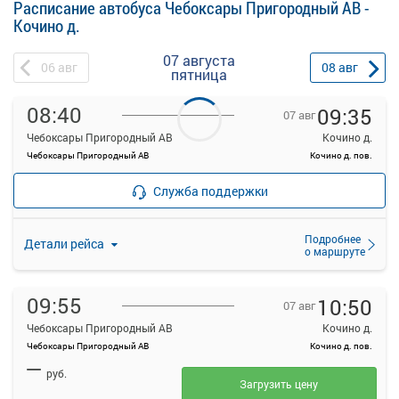
Расписание автобуса Чебоксары Пригородный АВ -
Кочино д.
07 августа
06
авг
08
авг
пятница
08:40
09:35
07 авг
Чебоксары Пригородный АВ
Кочино д.
Чебоксары Пригородный АВ
Кочино д. пов.
—
Продажа билетов
руб.
Служба поддержки
прекращена
Подробнее
Детали рейса
о маршруте
09:55
10:50
07 авг
Чебоксары Пригородный АВ
Кочино д.
Чебоксары Пригородный АВ
Кочино д. пов.
—
руб.
Загрузить цену