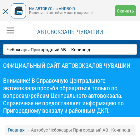
НА-АВТОБУС на ANDROID
Скачать
Билеты на автобус у вас в кармане
АВТОВОКЗАЛЫ ЧУВАШИИ
ОФИЦИАЛЬНЫЙ САЙТ АВТОВОКЗАЛОВ ЧУВАШИИ
Внимание! В Справочную Центрального
автовокзала просьба обращаться только по
вопросам/рейсам Центрального автовокзала.
Справочная не предоставляет информацию по
Пригородному вокзалу и районным ДКП.
Главная
Автобус Чебоксары Пригородный АВ - Кочино д.