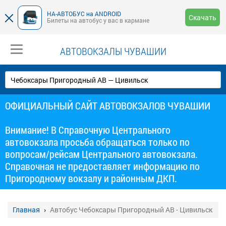
НА-АВТОБУС на ANDROID
Скачать
Билеты на автобус у вас в кармане
АВТОВОКЗАЛЫ ЧУВАШИИ
ОФИЦИАЛЬНЫЙ САЙТ АВТОВОКЗАЛОВ ЧУВАШИИ
Внимание! В Справочную Центрального
автовокзала просьба обращаться только по
вопросам/рейсам Центрального автовокзала.
Справочная не предоставляет информацию по
Пригородному вокзалу и районным ДКП.
Главная
Автобус Чебоксары Пригородный АВ - Цивильск