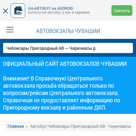
НА-АВТОБУС на ANDROID
Скачать
Билеты на автобус у вас в кармане
АВТОВОКЗАЛЫ ЧУВАШИИ
ОФИЦИАЛЬНЫЙ САЙТ АВТОВОКЗАЛОВ ЧУВАШИИ
Внимание! В Справочную Центрального
автовокзала просьба обращаться только по
вопросам/рейсам Центрального автовокзала.
Справочная не предоставляет информацию по
Пригородному вокзалу и районным ДКП.
Главная
Автобус Чебоксары Пригородный АВ - Чиричкасы д.