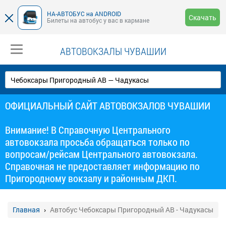
НА-АВТОБУС на ANDROID
Скачать
Билеты на автобус у вас в кармане
АВТОВОКЗАЛЫ ЧУВАШИИ
ОФИЦИАЛЬНЫЙ САЙТ АВТОВОКЗАЛОВ ЧУВАШИИ
Внимание! В Справочную Центрального
автовокзала просьба обращаться только по
вопросам/рейсам Центрального автовокзала.
Справочная не предоставляет информацию по
Пригородному вокзалу и районным ДКП.
Главная
Автобус Чебоксары Пригородный АВ - Чадукасы