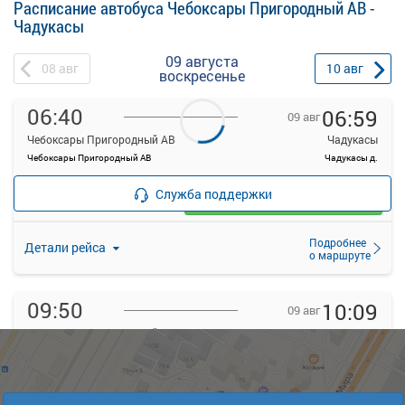
Расписание автобуса Чебоксары Пригородный АВ -
Чадукасы
09 августа
08
авг
10
авг
воскресенье
06:40
06:59
09 авг
Чебоксары Пригородный АВ
Чадукасы
Чебоксары Пригородный АВ
Чадукасы д.
—
руб.
Служба поддержки
Загрузить цену
Подробнее
Детали рейса
о маршруте
09:50
10:09
09 авг
Чебоксары Пригородный АВ
Чадукасы
Чебоксары Пригородный АВ
Чадукасы д.
—
руб.
Загрузить цену