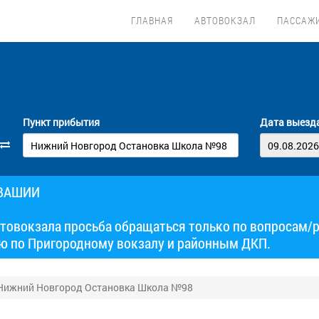
ГЛАВНАЯ
АВТОВОКЗАЛ
ПАССАЖ
Пункт прибытия
Дата выезд
УВАШИИ
товокзала просьба обращаться только по вопросам/
ю по Пригородному вокзалу и районным ДКП.
 Нижний Новгород Остановка Школа №98