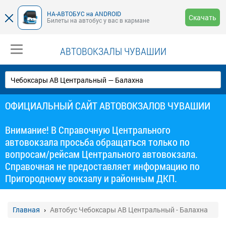
НА-АВТОБУС на ANDROID
Скачать
Билеты на автобус у вас в кармане
АВТОВОКЗАЛЫ ЧУВАШИИ
ОФИЦИАЛЬНЫЙ САЙТ АВТОВОКЗАЛОВ ЧУВАШИИ
Внимание! В Справочную Центрального
автовокзала просьба обращаться только по
вопросам/рейсам Центрального автовокзала.
Справочная не предоставляет информацию по
Пригородному вокзалу и районным ДКП.
Главная
Автобус Чебоксары АВ Центральный - Балахна