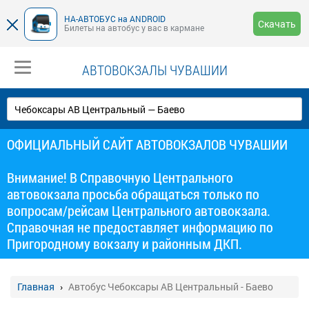
НА-АВТОБУС на ANDROID
Скачать
Билеты на автобус у вас в кармане
АВТОВОКЗАЛЫ ЧУВАШИИ
ОФИЦИАЛЬНЫЙ САЙТ АВТОВОКЗАЛОВ ЧУВАШИИ
Внимание! В Справочную Центрального
автовокзала просьба обращаться только по
вопросам/рейсам Центрального автовокзала.
Справочная не предоставляет информацию по
Пригородному вокзалу и районным ДКП.
Главная
Автобус Чебоксары АВ Центральный - Баево