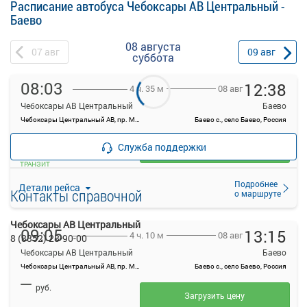
Расписание автобуса Чебоксары АВ Центральный -
Баево
08 августа
07
авг
09
авг
суббота
08:03
12:38
08 авг
4 ч. 35 м
Чебоксары АВ Центральный
Баево
Чебоксары Центральный АВ, пр. Мира, 78, г. Чебоксары
Баево с., село Баево, Россия
—
руб.
Служба поддержки
Загрузить цену
ТРАНЗИТ
Подробнее
Детали рейса
Контакты справочной
о маршруте
Чебоксары АВ Центральный
09:05
13:15
08 авг
4 ч. 10 м
8 (8352) 28-90-00
Чебоксары АВ Центральный
Баево
Чебоксары Центральный АВ, пр. Мира, 78, г. Чебоксары
Баево с., село Баево, Россия
—
руб.
Загрузить цену