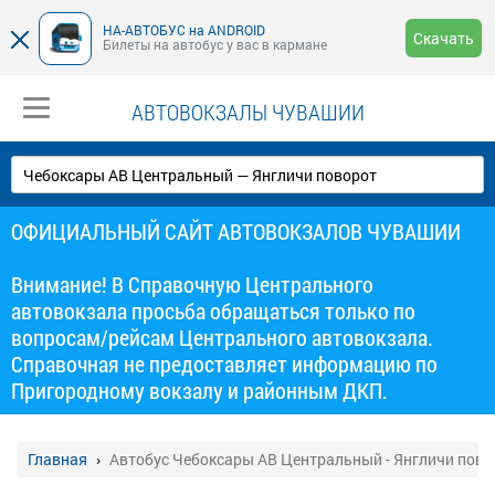
НА-АВТОБУС на ANDROID
Скачать
Билеты на автобус у вас в кармане
АВТОВОКЗАЛЫ ЧУВАШИИ
ОФИЦИАЛЬНЫЙ САЙТ АВТОВОКЗАЛОВ ЧУВАШИИ
Внимание! В Справочную Центрального
автовокзала просьба обращаться только по
вопросам/рейсам Центрального автовокзала.
Справочная не предоставляет информацию по
Пригородному вокзалу и районным ДКП.
Главная
Автобус Чебоксары АВ Центральный - Янгличи пово