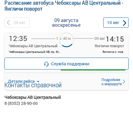
Расписание автобуса Чебоксары АВ Центральный -
Янгличи поворот
09 августа
08
авг
10
авг
воскресенье
12:35
14:15
09 авг
1 ч. 40 м
Чебоксары АВ Центральный
Янгличи поворот
Чебоксары Центральный АВ, пр. Мира, 78, г. Чебоксары
Янгличи с. пов.
—
руб.
Служба поддержки
Загрузить цену
Подробнее
Детали рейса
Контакты справочной
о маршруте
Чебоксары АВ Центральный
8 (8352) 28-90-00