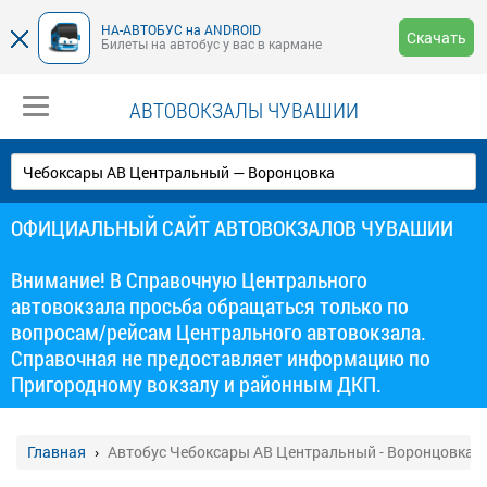
НА-АВТОБУС на ANDROID
Скачать
Билеты на автобус у вас в кармане
АВТОВОКЗАЛЫ ЧУВАШИИ
ОФИЦИАЛЬНЫЙ САЙТ АВТОВОКЗАЛОВ ЧУВАШИИ
Внимание! В Справочную Центрального
автовокзала просьба обращаться только по
вопросам/рейсам Центрального автовокзала.
Справочная не предоставляет информацию по
Пригородному вокзалу и районным ДКП.
Главная
Автобус Чебоксары АВ Центральный - Воронцовка