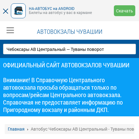
НА-АВТОБУС на ANDROID
Скачать
Билеты на автобус у вас в кармане
АВТОВОКЗАЛЫ ЧУВАШИИ
ОФИЦИАЛЬНЫЙ САЙТ АВТОВОКЗАЛОВ ЧУВАШИИ
Внимание! В Справочную Центрального
автовокзала просьба обращаться только по
вопросам/рейсам Центрального автовокзала.
Справочная не предоставляет информацию по
Пригородному вокзалу и районным ДКП.
Главная
Автобус Чебоксары АВ Центральный - Туваны пово