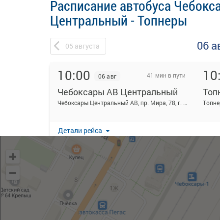
Расписание автобуса Чебокс
Центральный - Топнеры
06 а
05
августа
10:00
10
41 мин в пути
06 авг
Чебоксары АВ Центральный
Топ
Чебоксары Центральный АВ, пр. Мира, 78, г. Чебоксары
Топне
Детали рейса
17:30
18
41 мин в пути
06 авг
Чебоксары АВ Центральный
Топ
Чебоксары Центральный АВ, пр. Мира, 78, г. Чебоксары
Топне
Детали рейса