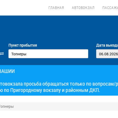
ГЛАВНАЯ
АВТОВОКЗАЛ
ПАССАЖ
Пункт прибытия
Дата выезд
УВАШИИ
товокзала просьба обращаться только по вопросам/
ю по Пригородному вокзалу и районным ДКП.
Топнеры