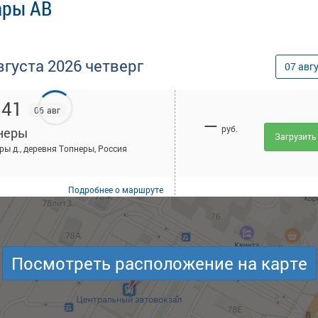
ары АВ
вгуста
2026
четверг
07
авг
:41
06 авг
—
руб.
неры
Загрузить
ры д., деревня Топнеры, Россия
Подробнее
о маршруте
:11
06 авг
—
руб.
неры
Посмотреть расположение на карте
Загрузить
ры д., деревня Топнеры, Россия
Подробнее
о маршруте