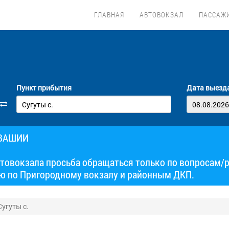
ГЛАВНАЯ
АВТОВОКЗАЛ
ПАССАЖ
Пункт прибытия
Дата выезд
УВАШИИ
товокзала просьба обращаться только по вопросам/
ю по Пригородному вокзалу и районным ДКП.
угуты с.