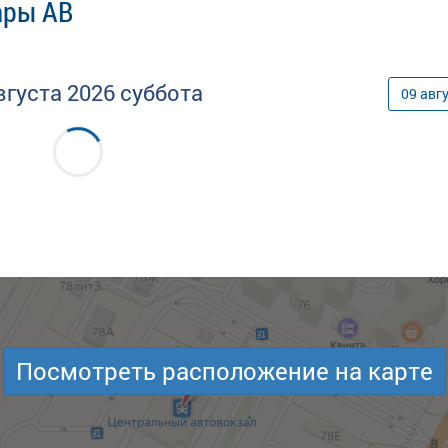
ары АВ
вгуста
2026
суббота
09
авг
Посмотреть расположение на карте