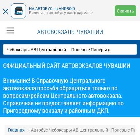
НА-АВТОБУС на ANDROID
Скачать
Билеты на автобус у вас в кармане
АВТОВОКЗАЛЫ ЧУВАШИИ
ОФИЦИАЛЬНЫЙ САЙТ АВТОВОКЗАЛОВ ЧУВАШИИ
Внимание! В Справочную Центрального
автовокзала просьба обращаться только по
вопросам/рейсам Центрального автовокзала.
Справочная не предоставляет информацию по
Пригородному вокзалу и районным ДКП.
Главная
Автобус Чебоксары АВ Центральный - Полевые Пин