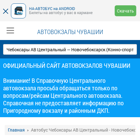
НА-АВТОБУС на ANDROID
Скачать
Билеты на автобус у вас в кармане
АВТОВОКЗАЛЫ ЧУВАШИИ
ОФИЦИАЛЬНЫЙ САЙТ АВТОВОКЗАЛОВ ЧУВАШИИ
Внимание! В Справочную Центрального
автовокзала просьба обращаться только по
вопросам/рейсам Центрального автовокзала.
Справочная не предоставляет информацию по
Пригородному вокзалу и районным ДКП.
Главная
Автобус Чебоксары АВ Центральный - Новочебоксар