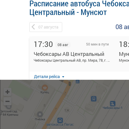
Расписание автобуса Чебокс
Центральный - Мунсют
08 а
07
августа
17:30
18
50 мин в пути
08 авг
Чебоксары АВ Центральный
Мун
Чебоксары Центральный АВ, пр. Мира, 78, г. Чебоксары
Мунсю
Детали рейса