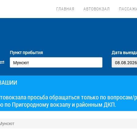
ГЛАВНАЯ
АВТОВОКЗАЛ
ПАССАЖ
Пункт прибытия
Дата выезд
УВАШИИ
товокзала просьба обращаться только по вопросам/
ю по Пригородному вокзалу и районным ДКП.
 Мунсют