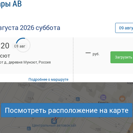
ары АВ
вгуста
2026
суббота
09
авг
:20
08 авг
—
руб.
сют
Загрузить
т д., деревня Мунсют, Россия
Подробнее
о маршруте
Посмотреть расположение на карте