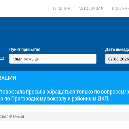
ГЛАВНАЯ
АВТОВОКЗАЛ
ПАССАЖ
Пункт прибытия
Дата выезд
УВАШИИ
товокзала просьба обращаться только по вопросам/
ю по Пригородному вокзалу и районным ДКП.
 Кзыл-Камыш