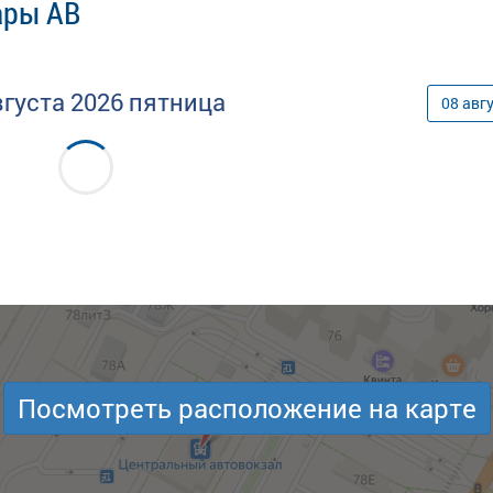
ары АВ
вгуста
2026
пятница
08
авг
Посмотреть расположение на карте