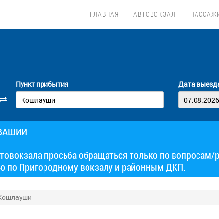
ГЛАВНАЯ
АВТОВОКЗАЛ
ПАССАЖ
Пункт прибытия
Дата выезд
УВАШИИ
товокзала просьба обращаться только по вопросам/
ю по Пригородному вокзалу и районным ДКП.
 Кошлауши