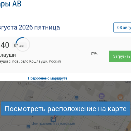
ары АВ
вгуста
2026
пятница
08
авг
:40
07 авг
—
руб.
лауши
Загрузить
уши с. пов., село Кошлауши, Россия
Подробнее
о маршруте
Посмотреть расположение на карте