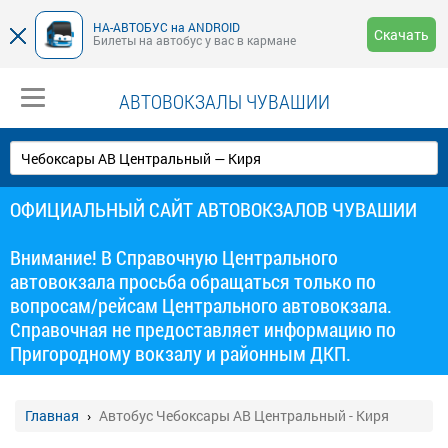
НА-АВТОБУС на ANDROID
Скачать
Билеты на автобус у вас в кармане
АВТОВОКЗАЛЫ ЧУВАШИИ
ОФИЦИАЛЬНЫЙ САЙТ АВТОВОКЗАЛОВ ЧУВАШИИ
Внимание! В Справочную Центрального
автовокзала просьба обращаться только по
вопросам/рейсам Центрального автовокзала.
Справочная не предоставляет информацию по
Пригородному вокзалу и районным ДКП.
Главная
Автобус Чебоксары АВ Центральный - Киря