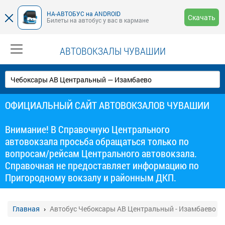
НА-АВТОБУС на ANDROID
Скачать
Билеты на автобус у вас в кармане
АВТОВОКЗАЛЫ ЧУВАШИИ
ОФИЦИАЛЬНЫЙ САЙТ АВТОВОКЗАЛОВ ЧУВАШИИ
Внимание! В Справочную Центрального
автовокзала просьба обращаться только по
вопросам/рейсам Центрального автовокзала.
Справочная не предоставляет информацию по
Пригородному вокзалу и районным ДКП.
Главная
Автобус Чебоксары АВ Центральный - Изамбаево