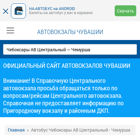
НА-АВТОБУС на ANDROID
Скачать
Билеты на автобус у вас в кармане
АВТОВОКЗАЛЫ ЧУВАШИИ
ОФИЦИАЛЬНЫЙ САЙТ АВТОВОКЗАЛОВ ЧУВАШИИ
Внимание! В Справочную Центрального
автовокзала просьба обращаться только по
вопросам/рейсам Центрального автовокзала.
Справочная не предоставляет информацию по
Пригородному вокзалу и районным ДКП.
Главная
Автобус Чебоксары АВ Центральный - Чемурша