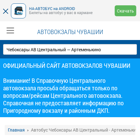
НА-АВТОБУС на ANDROID
Скачать
Билеты на автобус у вас в кармане
АВТОВОКЗАЛЫ ЧУВАШИИ
ОФИЦИАЛЬНЫЙ САЙТ АВТОВОКЗАЛОВ ЧУВАШИИ
Внимание! В Справочную Центрального
автовокзала просьба обращаться только по
вопросам/рейсам Центрального автовокзала.
Справочная не предоставляет информацию по
Пригородному вокзалу и районным ДКП.
Главная
Автобус Чебоксары АВ Центральный - Артеменькин