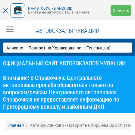
НА-АВТОБУС на ANDROID
Скачать
Билеты на автобус у вас в кармане
АВТОВОКЗАЛЫ ЧУВАШИИ
ОФИЦИАЛЬНЫЙ САЙТ АВТОВОКЗАЛОВ ЧУВАШИИ
Внимание! В Справочную Центрального
автовокзала просьба обращаться только по
вопросам/рейсам Центрального автовокзала.
Справочная не предоставляет информацию по
Пригородному вокзалу и районным ДКП.
Главная
Автобус Аликово - Поворот на Хоршеваши ост. (Тел