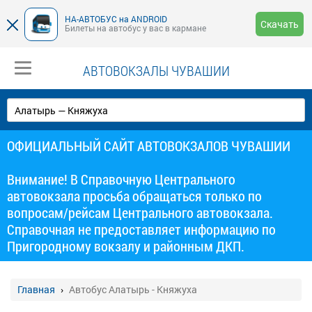
НА-АВТОБУС на ANDROID
Скачать
Билеты на автобус у вас в кармане
АВТОВОКЗАЛЫ ЧУВАШИИ
ОФИЦИАЛЬНЫЙ САЙТ АВТОВОКЗАЛОВ ЧУВАШИИ
Внимание! В Справочную Центрального
автовокзала просьба обращаться только по
вопросам/рейсам Центрального автовокзала.
Справочная не предоставляет информацию по
Пригородному вокзалу и районным ДКП.
Главная
Автобус Алатырь - Княжуха