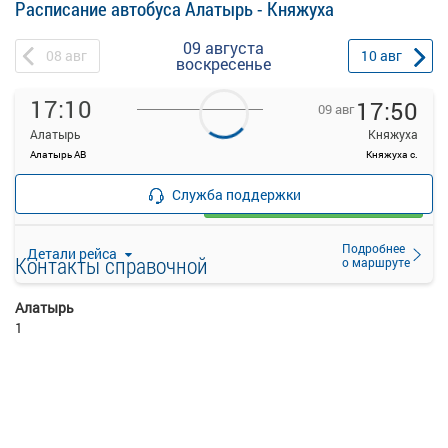
Расписание автобуса Алатырь - Княжуха
09 августа
08
авг
10
авг
воскресенье
17:10
17:50
09 авг
Алатырь
Княжуха
Алатырь АВ
Княжуха с.
—
руб.
Служба поддержки
Загрузить цену
Подробнее
Детали рейса
Контакты справочной
о маршруте
Алатырь
1