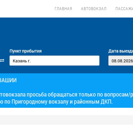
ГЛАВНАЯ
АВТОВОКЗАЛ
ПАССАЖ
Пункт прибытия
Дата выезд
УВАШИИ
товокзала просьба обращаться только по вопросам/
ю по Пригородному вокзалу и районным ДКП.