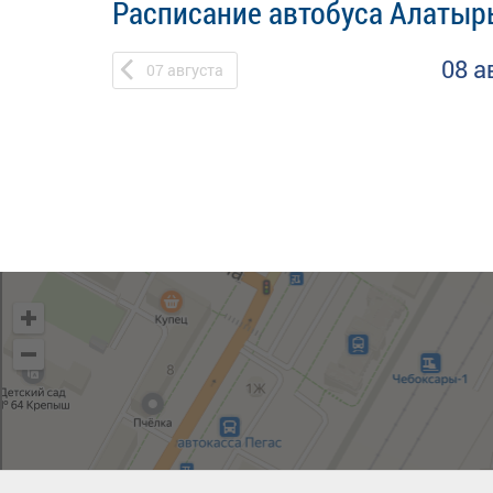
Расписание автобуса Алатырь 
08 а
07
августа