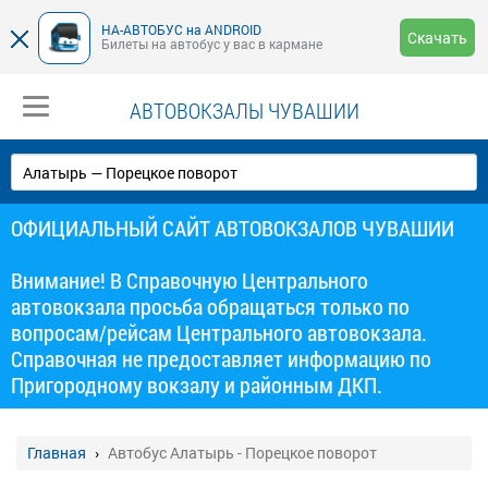
НА-АВТОБУС на ANDROID
Скачать
Билеты на автобус у вас в кармане
АВТОВОКЗАЛЫ ЧУВАШИИ
ОФИЦИАЛЬНЫЙ САЙТ АВТОВОКЗАЛОВ ЧУВАШИИ
Внимание! В Справочную Центрального
автовокзала просьба обращаться только по
вопросам/рейсам Центрального автовокзала.
Справочная не предоставляет информацию по
Пригородному вокзалу и районным ДКП.
Главная
Автобус Алатырь - Порецкое поворот