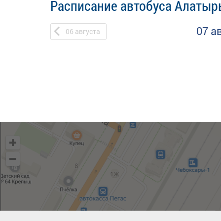
Расписание автобуса Алатырь
07 а
06
августа