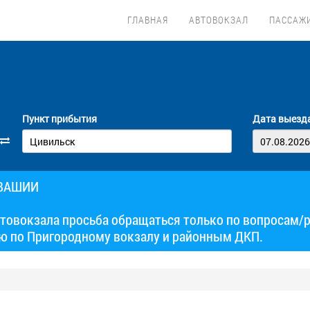
ГЛАВНАЯ
АВТОВОКЗАЛ
ПАССАЖ
Пункт прибытия
Дата выезд
УВАШИИ
товокзала просьба обращаться только по вопросам/
ю по Пригородному вокзалу и районным ДКП.