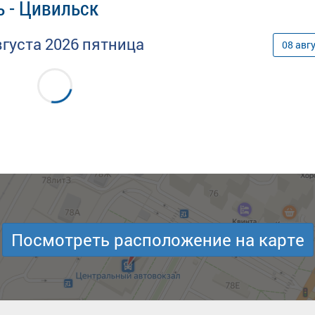
 - Цивильск
вгуста
2026
пятница
08
авг
Посмотреть расположение на карте