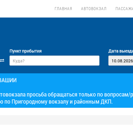
ГЛАВНАЯ
АВТОВОКЗАЛ
ПАССАЖ
Пункт прибытия
Дата выезд
УВАШИИ
товокзала просьба обращаться только по вопросам/
ю по Пригородному вокзалу и районным ДКП.