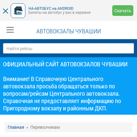
НА-АВТОБУС на ANDROID
Скачать
Билеты на автобус у вас в кармане
АВТОВОКЗАЛЫ ЧУВАШИИ
ОФИЦИАЛЬНЫЙ САЙТ АВТОВОКЗАЛОВ ЧУВАШИИ
Внимание! В Справочную Центрального
автовокзала просьба обращаться только по
вопросам/рейсам Центрального автовокзала.
Справочная не предоставляет информацию по
Пригородному вокзалу и районным ДКП.
Главная
Перевозчикам