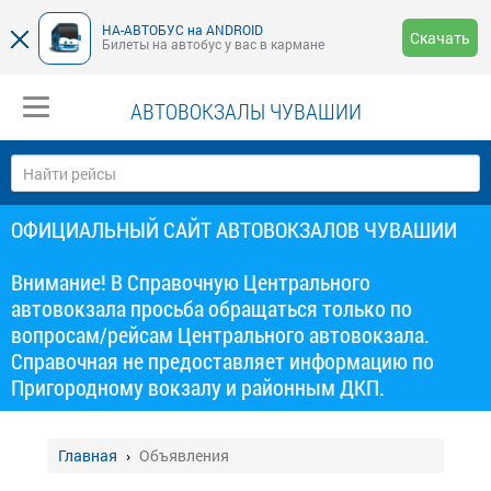
НА-АВТОБУС на ANDROID
Скачать
Билеты на автобус у вас в кармане
АВТОВОКЗАЛЫ ЧУВАШИИ
ОФИЦИАЛЬНЫЙ САЙТ АВТОВОКЗАЛОВ ЧУВАШИИ
Внимание! В Справочную Центрального
автовокзала просьба обращаться только по
вопросам/рейсам Центрального автовокзала.
Справочная не предоставляет информацию по
Пригородному вокзалу и районным ДКП.
Главная
Объявления