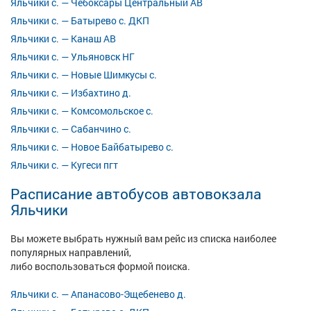
Яльчики с. — Чебоксары Центральный АВ
Яльчики с. — Батырево с. ДКП
Яльчики с. — Канаш АВ
Яльчики с. — Ульяновск НГ
Яльчики с. — Новые Шимкусы с.
Яльчики с. — Избахтино д.
Яльчики с. — Комсомольское с.
Яльчики с. — Сабанчино с.
Яльчики с. — Новое Байбатырево с.
Яльчики с. — Кугеси пгт
Расписание автобусов автовокзала
Яльчики
Вы можете выбрать нужный вам рейс из списка наиболее
популярных направлений,
либо воспользоваться формой поиска.
Яльчики с. — Апанасово-Эщебенево д.