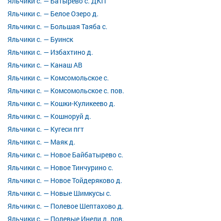
Яльчики с. — Батырево с. ДКП
Яльчики с. — Белое Озеро д.
Яльчики с. — Большая Таяба с.
Яльчики с. — Буинск
Яльчики с. — Избахтино д.
Яльчики с. — Канаш АВ
Яльчики с. — Комсомольское с.
Яльчики с. — Комсомольское с. пов.
Яльчики с. — Кошки-Куликеево д.
Яльчики с. — Кошноруй д.
Яльчики с. — Кугеси пгт
Яльчики с. — Маяк д.
Яльчики с. — Новое Байбатырево с.
Яльчики с. — Новое Тинчурино с.
Яльчики с. — Новое Тойдеряково д.
Яльчики с. — Новые Шимкусы с.
Яльчики с. — Полевое Шептахово д.
Яльчики с. — Полевые Инели д. пов.