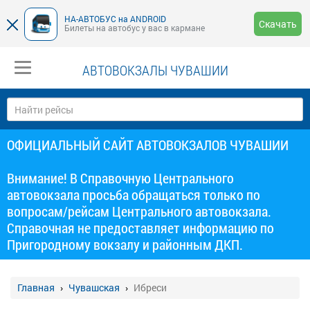
НА-АВТОБУС на ANDROID
Скачать
Билеты на автобус у вас в кармане
АВТОВОКЗАЛЫ ЧУВАШИИ
ОФИЦИАЛЬНЫЙ САЙТ АВТОВОКЗАЛОВ ЧУВАШИИ
Внимание! В Справочную Центрального
автовокзала просьба обращаться только по
вопросам/рейсам Центрального автовокзала.
Справочная не предоставляет информацию по
Пригородному вокзалу и районным ДКП.
Главная
Чувашская
Ибреси