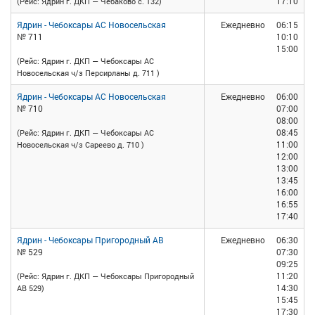
17:10
(Рейс: Ядрин г. ДКП — Чебаково с. 132)
Ядрин - Чебоксары АС Новосельская
Ежедневно
06:15
№ 711
10:10
15:00
(Рейс: Ядрин г. ДКП — Чебоксары АС
Новосельская ч/з Персирланы д. 711 )
Ядрин - Чебоксары АС Новосельская
Ежедневно
06:00
№ 710
07:00
08:00
08:45
(Рейс: Ядрин г. ДКП — Чебоксары АС
11:00
Новосельская ч/з Сареево д. 710 )
12:00
13:00
13:45
16:00
16:55
17:40
Ядрин - Чебоксары Пригородный АВ
Ежедневно
06:30
№ 529
07:30
09:25
11:20
(Рейс: Ядрин г. ДКП — Чебоксары Пригородный
14:30
АВ 529)
15:45
17:30