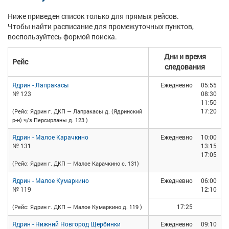
Ниже приведен список только для прямых рейсов.
Чтобы найти расписание для промежуточных пунктов,
воспользуйтесь формой поиска.
Дни и время
Рейс
следования
Ядрин - Лапракасы
Ежедневно
05:55
№ 123
08:30
11:50
17:20
(Рейс: Ядрин г. ДКП — Лапракасы д. (Ядринский
р-н) ч/з Персирланы д. 123 )
Ядрин - Малое Карачкино
Ежедневно
10:00
№ 131
13:15
17:05
(Рейс: Ядрин г. ДКП — Малое Карачкино с. 131)
Ядрин - Малое Кумаркино
Ежедневно
06:00
№ 119
12:10
17:25
(Рейс: Ядрин г. ДКП — Малое Кумаркино д. 119 )
Ядрин - Нижний Новгород Щербинки
Ежедневно
09:10