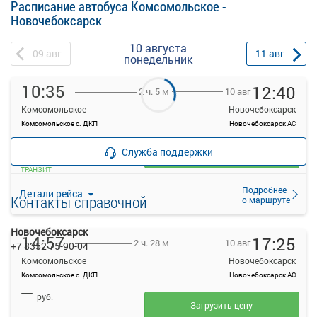
Расписание автобуса Комсомольское -
Новочебоксарск
10 августа
09
авг
11
авг
понедельник
10:35
12:40
10 авг
2 ч. 5 м
Комсомольское
Новочебоксарск
Комсомольское с. ДКП
Новочебоксарск АС
—
руб.
Служба поддержки
Загрузить цену
ТРАНЗИТ
Подробнее
Детали рейса
Контакты справочной
о маршруте
Новочебоксарск
14:57
17:25
10 авг
2 ч. 28 м
+7 8352 75-90-04
Комсомольское
Новочебоксарск
Комсомольское с. ДКП
Новочебоксарск АС
—
руб.
Загрузить цену