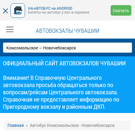
НА-АВТОБУС на ANDROID
Скачать
Билеты на автобус у вас в кармане
АВТОВОКЗАЛЫ ЧУВАШИИ
ОФИЦИАЛЬНЫЙ САЙТ АВТОВОКЗАЛОВ ЧУВАШИИ
Внимание! В Справочную Центрального
автовокзала просьба обращаться только по
вопросам/рейсам Центрального автовокзала.
Справочная не предоставляет информацию по
Пригородному вокзалу и районным ДКП.
Главная
Автобус Комсомольское - Новочебоксарск