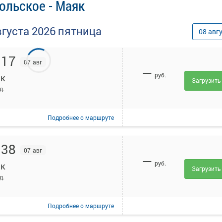
ольское - Маяк
вгуста
2026
пятница
08
авг
:17
07 авг
—
руб.
к
Загрузить
д.
Подробнее
о маршруте
:38
07 авг
—
руб.
к
Загрузить
д.
Подробнее
о маршруте