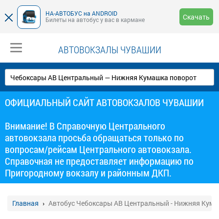
НА-АВТОБУС на ANDROID
Скачать
Билеты на автобус у вас в кармане
АВТОВОКЗАЛЫ ЧУВАШИИ
ОФИЦИАЛЬНЫЙ САЙТ АВТОВОКЗАЛОВ ЧУВАШИИ
Внимание! В Справочную Центрального
автовокзала просьба обращаться только по
вопросам/рейсам Центрального автовокзала.
Справочная не предоставляет информацию по
Пригородному вокзалу и районным ДКП.
Главная
Автобус Чебоксары АВ Центральный - Нижняя Кума