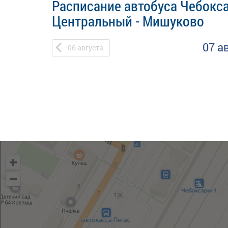
Расписание автобуса Чебокс
Центральный - Мишуково
07 а
06
августа