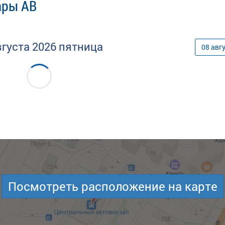
ары АВ
вгуста
2026
пятница
08
авг
Посмотреть расположение на карте