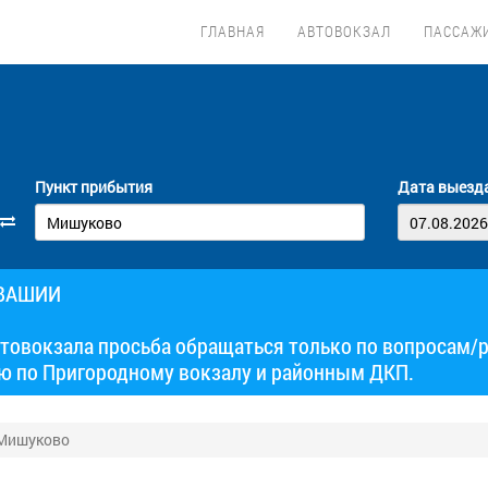
ГЛАВНАЯ
АВТОВОКЗАЛ
ПАССАЖ
Пункт прибытия
Дата выезд
УВАШИИ
товокзала просьба обращаться только по вопросам/
ю по Пригородному вокзалу и районным ДКП.
 Мишуково